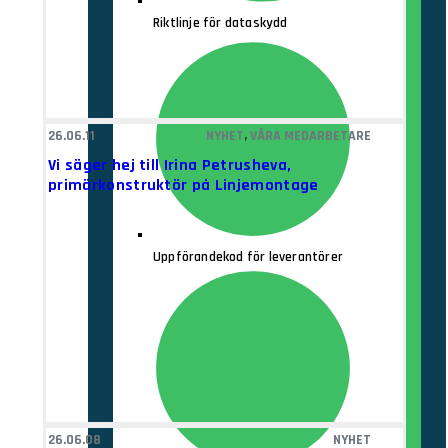
Riktlinje för dataskydd
26.06.11
NYHET
,
VÅRA MEDARBETARE
Vi säger hej till Irina Petrusheva,
primärkonstruktör på Linjemontage
Uppförandekod för leverantörer
26.06.08
NYHET