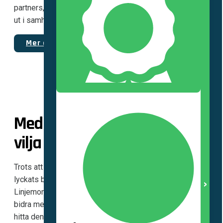
partners, ser vi nu till att energin kan fortsätta strömma
ut i samhället.
Mer om Linjemontage
Hållbart Företagande
Med gedigen erfarenhet och
vilja att utvecklas
Trots att vi idag är utspridda över hela Sverige har vi
lyckats behålla den särskilda lagkänsla som präglat
Linjemontage sedan starten i Grästorp 1993. Här får alla
bidra med sina kunskaper och idéer för att tillsammans
hitta den bästa vägen framåt. Vi har en ödmjuk