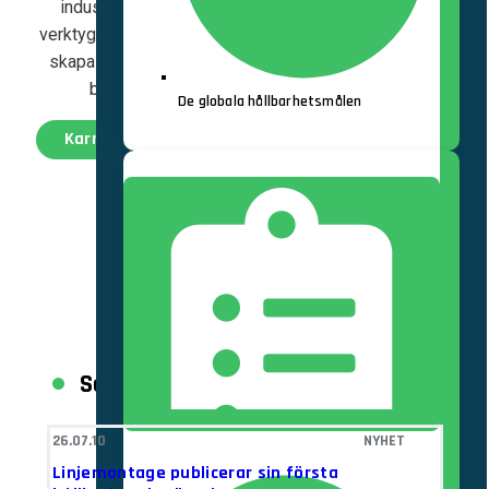
industrier ska bli fossilfria, bilar elektrifieras och
verktyg digitaliseras. Att arbeta på Linjemontage är att
skapa plats för framtidens hållbara samhälle, och vi
behöver bli fler som vill göra det möjligt.
De globala hållbarhetsmålen
Karriär
Senaste nytt
Policys
26.07.10
NYHET
Linjemontage publicerar sin första