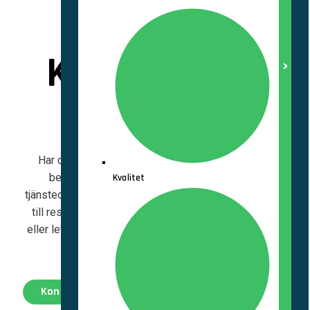
Kom i kontakt
med oss
Har du ett spännande projekt att berätta om, eller
behöver du komma i kontakt med ett av våra
Kvalitet
tjänsteområden? På vår kontaktsida hittar du uppgifter
till respektive kontor och vem du som kund, partner
eller leverantör kan vända dig till. Vi ser fram emot att
träffas!
Kontakta oss