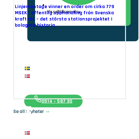
Linjemontage vinner en order om cirka 779
Visselblåsarpolicy
MSEK i offentlig upphandling från Svenska
kraftnät – det största stationsprojektet i
bolagets historia
Karriär
Nyheter
Kontakt
Intranät
0514 – 587 30
Se alle nyheter