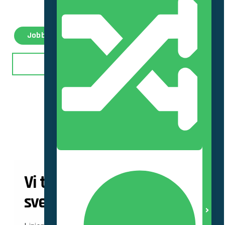
når hela vägen fram.
Jobba hos oss
Se vad vi gör
Transmission & Distribution
Vi tar hand om det
svenska elnätet