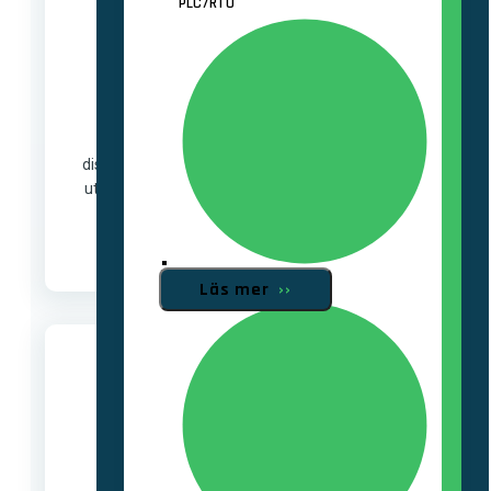
PLC/RTU
Transmission & distribution
Vi levererar transmissions- och
distributionsledningar från 0,4 kV upp till 400 kV,
utför kabelförläggning, skarvning och avslut på
spänningsnivåer upp till 220 kV.
SCADA-system
Läs mer
››