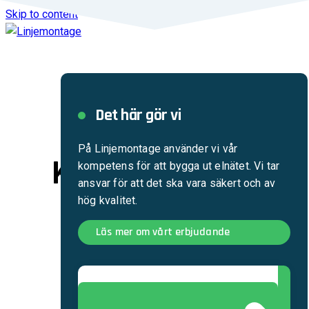
Skip to content
Det här gör vi
Det här gör vi
På Linjemontage använder vi vår
Kraftförsörjning
kompetens för att bygga ut elnätet. Vi tar
ansvar för att det ska vara säkert och av
för framtiden
hög kvalitet.
Läs mer om vårt erbjudande
Sverige satsar på hållbar
energiförsörjning.
Linjemontage ser till att den