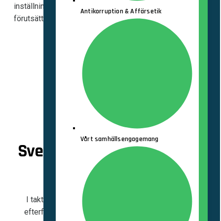
inställning till att aldrig vara fullärda. Det är en
Antikorruption & Affärsetik
förutsättning för vår fortsatta framgång.
Vårt samhällsengagemang
Sverige behöver mer energi.
Vi behöver din.
I takt med att elnätet fortsätter att byggas ut ökar
efterfrågan av kompetens inom el och energi. Våra