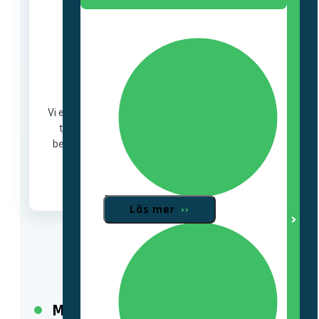
Stationer
Elkvalitet
Vi erbjuder elkvalitetsmätningar och analyser som
tjänst med fast övervakning eller löpande vid
behov. Vi kan även hjälpa till med kompensering
av elkvalitet.
Läs mer
››
Fördelningsstationer
Med trygghet och kompetens