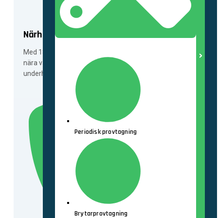
Närhet till dig
Service & Underhåll
Med 18 kontor i Sverige och två i Norge finns vi alltid
nära våra kunder och kan stötta dem i både drift och
underhåll.
Periodisk provtagning
Brytarprovtagning