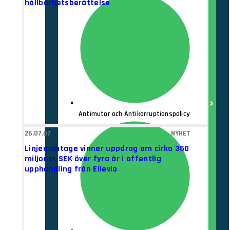
hållbarhetsberättelse
Antimutor och Antikorruptionspolicy
26.07.07
NYHET
Linjemontage vinner uppdrag om cirka 350
miljoner SEK över fyra år i offentlig
upphandling från Ellevio