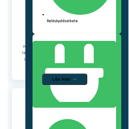
Reläskyddsarbete
Stationer
Vi bygger nya driftsäkra fördelnings-,
mottagnings- och transformatorstationer och
renoverar anläggningar upp till 400 kV. Vi tar på
oss hela kedjan från projektering till leverans.
Läs mer
››
Elkvalitet