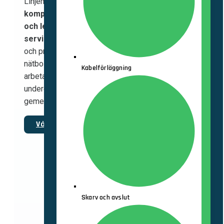
Linjemontages projekt sträcker sig
från
komplexa byggnationer av kraftanläggningar
och ledningsnät till enklare renoveringar och
serviceavtal.
Vi utför uppdrag åt offentlig sektor
och privata aktörer och våra kunder är bland annat
nätbolag, industri och offentlig förvaltning. Vi kan
Kabelförläggning
arbeta som både general-, utförande- och
underentreprenör. En unik bredd med en sak
gemensamt
– högsta kvalitet i varje led.
Vårt erbjudande
Skarv och avslut